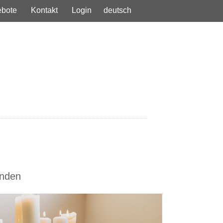
bote
Kontakt
Login
deutsch
inden